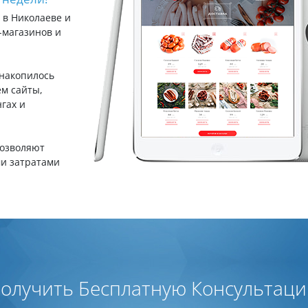
 в Николаеве и
-магазинов и
 накопилось
ем сайты,
гах и
позволяют
ми затратами
олучить Бесплатную Консультац