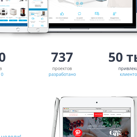
0
737
50 т
в
проектов
привлек
10
разработано
клиент
 недели!