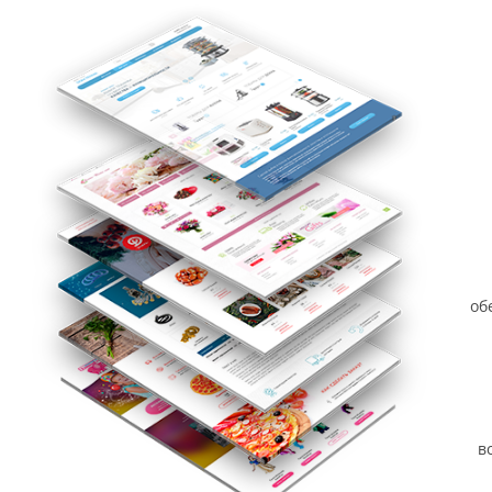
б
об
в