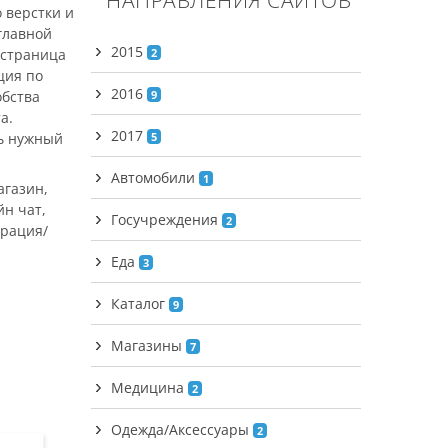
 верстки и
главной
2015
 страница
2
ция по
2016
обства
9
а.
2017
ь нужный
5
Автомобили
1
агазин,
йн чат,
Госучреждения
2
трация/
Еда
3
Каталог
9
Магазины
7
Медицина
2
Одежда/Аксессуары
2